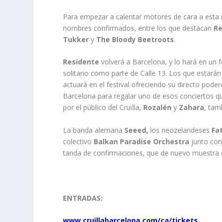
Para empezar a calentar motores de cara a esta n
nombres confirmados, entre los que destacan
Re
Tukker
y
The Bloody Beetroots
.
Residente
volverá a Barcelona, y lo hará en un 
solitario como parte de Calle 13. Los que estarán
actuará en el festival ofreciendo su directo pod
Barcelona para regalar uno de esos conciertos que
por el público del Cruïlla,
Rozalén
y
Zahara
, tam
La banda alemana
Seeed,
los neozelandeses
Fa
colectivo
Balkan Paradise Orchestra
junto con
tanda de confirmaciones, que de nuevo muestra el c
ENTRADAS:
www.cruillabarcelona.com/ca/tickets