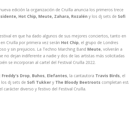
ueva edición la organización de Cruïlla anuncia los primeros trece
sidente, Hot Chip, Meute, Zahara, Rozalén
y los dj sets de
Sofi
festival en que ha dado algunos de sus mejores conciertos, tanto en
 en Cruïlla por primera vez serán
Hot Chip
, el grupo de Londres
eroso y sin prejuicios. La Techno Marching Band
Meute
, volverán a
 no dejan indiferente a nadie y dos de las artistas más solicitadas
bién se incorporan al cartel del Festival Cruïlla 2022.
t Freddy’s Drop
,
Buhos
,
Elefantes
, la cantautora
Travis Birds
, el
 los dj sets de
Sofi Tukker
y
The Bloody Beetroots
completan est
arácter diverso y festivo del Festival Cruïlla.