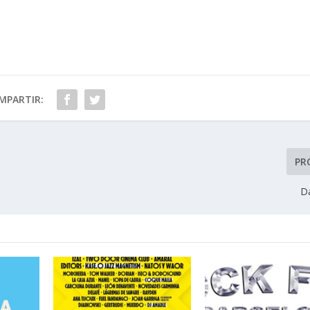
MPARTIR:
PR
Da