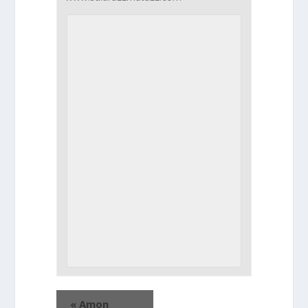
«
Amon