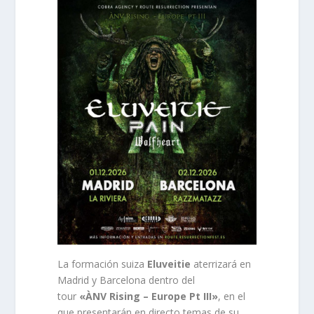
La formación suiza
Eluveitie
aterrizará en
Madrid y Barcelona dentro del
tour
«ÀNV Rising – Europe Pt III»
, en el
que presentarán en directo temas de su