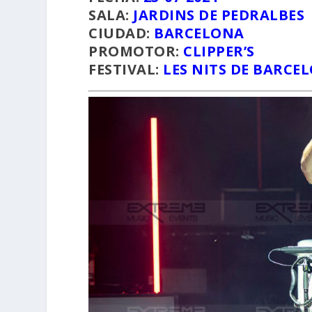
SALA:
JARDINS DE PEDRALBES
CIUDAD:
BARCELONA
PROMOTOR:
CLIPPER’S
FESTIVAL:
LES NITS DE BARCE