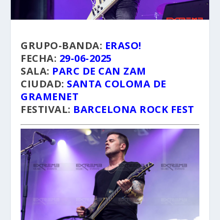
GRUPO-BANDA:
ERASO!
FECHA:
29-06-2025
SALA:
PARC DE CAN ZAM
CIUDAD:
SANTA COLOMA DE
GRAMENET
FESTIVAL:
BARCELONA ROCK FEST