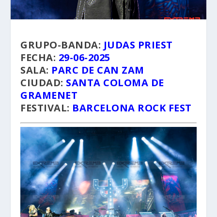
GRUPO-BANDA:
JUDAS PRIEST
FECHA:
29-06-2025
SALA:
PARC DE CAN ZAM
CIUDAD:
SANTA COLOMA DE
GRAMENET
FESTIVAL:
BARCELONA ROCK FEST